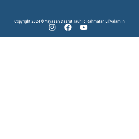
Copyright 2024 © Yayasan Daarut Tauhiid Rahmatan Lil’Aalamiin