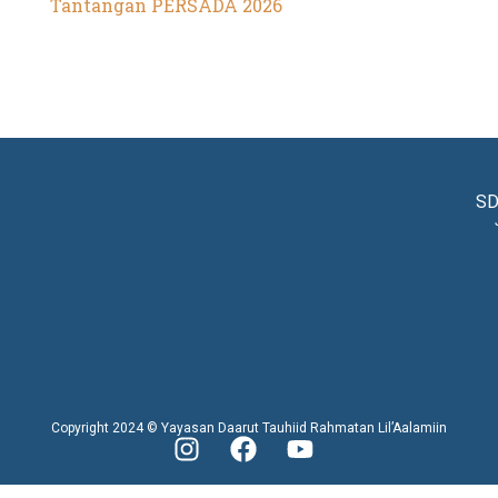
Tantangan PERSADA 2026
SD
Copyright 2024 © Yayasan Daarut Tauhiid Rahmatan Lil’Aalamiin